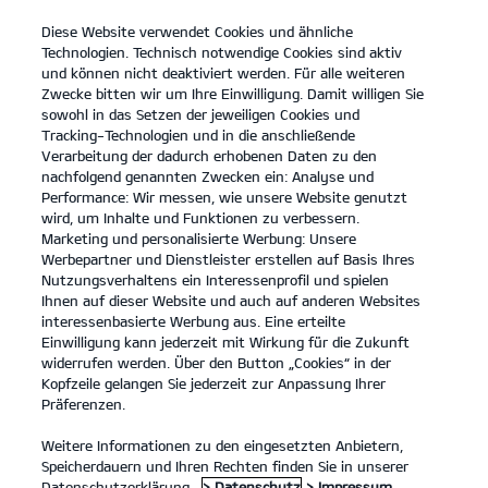
Diese Website verwendet Cookies und ähnliche
open
Technologien. Technisch notwendige Cookies sind aktiv
menu
und können nicht deaktiviert werden. Für alle weiteren
KONTAKT
Zwecke bitten wir um Ihre Einwilligung. Damit willigen Sie
sowohl in das Setzen der jeweiligen Cookies und
Tracking-Technologien und in die anschließende
KIA ZERTIFIZIERTE GEBRAUCHTWAGEN
Verarbeitung der dadurch erhobenen Daten zu den
nachfolgend genannten Zwecken ein: Analyse und
Performance: Wir messen, wie unsere Website genutzt
KIA ZERTIFIZIERTE GEBRAUCHTWAGEN
wird, um Inhalte und Funktionen zu verbessern.
Marketing und personalisierte Werbung: Unsere
Werbepartner und Dienstleister erstellen auf Basis Ihres
Nutzungsverhaltens ein Interessenprofil und spielen
Ihnen auf dieser Website und auch auf anderen Websites
interessenbasierte Werbung aus. Eine erteilte
Einwilligung kann jederzeit mit Wirkung für die Zukunft
widerrufen werden. Über den Button „Cookies“ in der
Kopfzeile gelangen Sie jederzeit zur Anpassung Ihrer
Präferenzen.
Weitere Informationen zu den eingesetzten Anbietern,
Speicherdauern und Ihren Rechten finden Sie in unserer
Kia Gebrauchtwagenprogramm
Datenschutzerklärung.
> Datenschutz
> Impressum