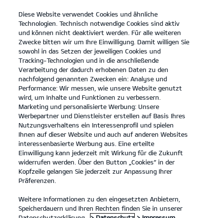
Diese Website verwendet Cookies und ähnliche
open
Technologien. Technisch notwendige Cookies sind aktiv
menu
und können nicht deaktiviert werden. Für alle weiteren
KONTAKT
Zwecke bitten wir um Ihre Einwilligung. Damit willigen Sie
sowohl in das Setzen der jeweiligen Cookies und
Tracking-Technologien und in die anschließende
Der Kia Sorento
Probefahrt
Verarbeitung der dadurch erhobenen Daten zu den
nachfolgend genannten Zwecken ein: Analyse und
...
...
DER KIA SORENTO
Konfigurator
Performance: Wir messen, wie unsere Website genutzt
Der Kia Sorento.
wird, um Inhalte und Funktionen zu verbessern.
Marketing und personalisierte Werbung: Unsere
Werbepartner und Dienstleister erstellen auf Basis Ihres
Stilvoll vorausfahren.
Nutzungsverhaltens ein Interessenprofil und spielen
Ihnen auf dieser Website und auch auf anderen Websites
interessenbasierte Werbung aus. Eine erteilte
Einwilligung kann jederzeit mit Wirkung für die Zukunft
widerrufen werden. Über den Button „Cookies“ in der
Kopfzeile gelangen Sie jederzeit zur Anpassung Ihrer
Präferenzen.
Weitere Informationen zu den eingesetzten Anbietern,
Speicherdauern und Ihren Rechten finden Sie in unserer
Datenschutzerklärung.
> Datenschutz
> Impressum