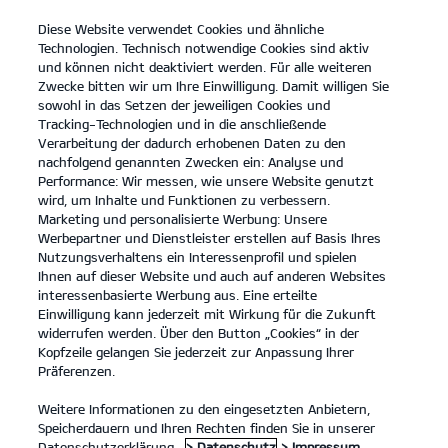
Diese Website verwendet Cookies und ähnliche
open
Technologien. Technisch notwendige Cookies sind aktiv
menu
und können nicht deaktiviert werden. Für alle weiteren
KONTAKT
Zwecke bitten wir um Ihre Einwilligung. Damit willigen Sie
sowohl in das Setzen der jeweiligen Cookies und
Tracking-Technologien und in die anschließende
RÜCKRUFSERVICE
Verarbeitung der dadurch erhobenen Daten zu den
nachfolgend genannten Zwecken ein: Analyse und
Performance: Wir messen, wie unsere Website genutzt
RÜCKRUFSERVICE
wird, um Inhalte und Funktionen zu verbessern.
Marketing und personalisierte Werbung: Unsere
Werbepartner und Dienstleister erstellen auf Basis Ihres
Nutzungsverhaltens ein Interessenprofil und spielen
Deine Kontaktdaten
Ihnen auf dieser Website und auch auf anderen Websites
interessenbasierte Werbung aus. Eine erteilte
Anrede
*
Einwilligung kann jederzeit mit Wirkung für die Zukunft
widerrufen werden. Über den Button „Cookies“ in der
Vorname
*
Kopfzeile gelangen Sie jederzeit zur Anpassung Ihrer
Präferenzen.
Nachname
*
Weitere Informationen zu den eingesetzten Anbietern,
Straße/Nr.
Speicherdauern und Ihren Rechten finden Sie in unserer
Postleitzahl
Datenschutzerklärung.
> Datenschutz
> Impressum