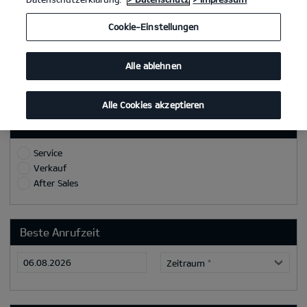
Ort
Cookie-Einstellungen
Telefon/Mobilnummer
*
Alle ablehnen
E-Mail
*
Alle Cookies akzeptieren
Grund/Ziel des Rückrufs:
Service
Verkauf
After Sales
Beste Anrufzeit
Zeitraum
*