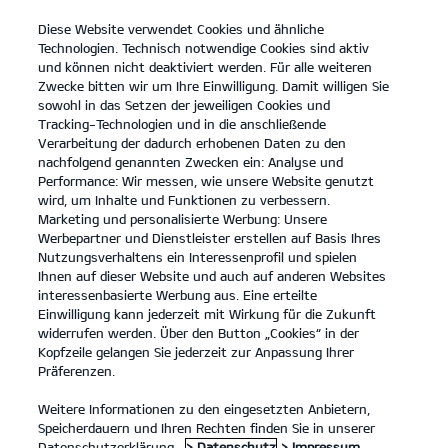
Diese Website verwendet Cookies und ähnliche
open
Technologien. Technisch notwendige Cookies sind aktiv
menu
und können nicht deaktiviert werden. Für alle weiteren
KONTAKT
Zwecke bitten wir um Ihre Einwilligung. Damit willigen Sie
sowohl in das Setzen der jeweiligen Cookies und
Tracking-Technologien und in die anschließende
JOBS UND KARRIERE
Verarbeitung der dadurch erhobenen Daten zu den
nachfolgend genannten Zwecken ein: Analyse und
Performance: Wir messen, wie unsere Website genutzt
JOBS UND KARRIERE
wird, um Inhalte und Funktionen zu verbessern.
Marketing und personalisierte Werbung: Unsere
Werbepartner und Dienstleister erstellen auf Basis Ihres
Nutzungsverhaltens ein Interessenprofil und spielen
Ihnen auf dieser Website und auch auf anderen Websites
interessenbasierte Werbung aus. Eine erteilte
Einwilligung kann jederzeit mit Wirkung für die Zukunft
widerrufen werden. Über den Button „Cookies“ in der
Kopfzeile gelangen Sie jederzeit zur Anpassung Ihrer
Präferenzen.
Weitere Informationen zu den eingesetzten Anbietern,
Speicherdauern und Ihren Rechten finden Sie in unserer
Datenschutzerklärung.
> Datenschutz
> Impressum