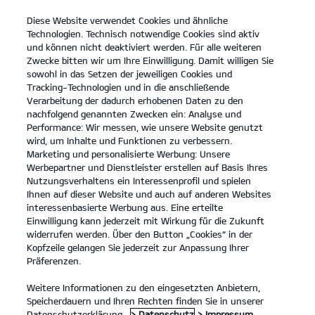
Diese Website verwendet Cookies und ähnliche
open
Technologien. Technisch notwendige Cookies sind aktiv
menu
und können nicht deaktiviert werden. Für alle weiteren
KONTAKT
Zwecke bitten wir um Ihre Einwilligung. Damit willigen Sie
sowohl in das Setzen der jeweiligen Cookies und
Tracking-Technologien und in die anschließende
Entdecken
Verarbeitung der dadurch erhobenen Daten zu den
nachfolgend genannten Zwecken ein: Analyse und
...
ENTDECKEN
Performance: Wir messen, wie unsere Website genutzt
wird, um Inhalte und Funktionen zu verbessern.
Marketing und personalisierte Werbung: Unsere
Werbepartner und Dienstleister erstellen auf Basis Ihres
Nutzungsverhaltens ein Interessenprofil und spielen
Ihnen auf dieser Website und auch auf anderen Websites
interessenbasierte Werbung aus. Eine erteilte
Einwilligung kann jederzeit mit Wirkung für die Zukunft
widerrufen werden. Über den Button „Cookies“ in der
Kopfzeile gelangen Sie jederzeit zur Anpassung Ihrer
Präferenzen.
Weitere Informationen zu den eingesetzten Anbietern,
Speicherdauern und Ihren Rechten finden Sie in unserer
Datenschutzerklärung.
> Datenschutz
> Impressum