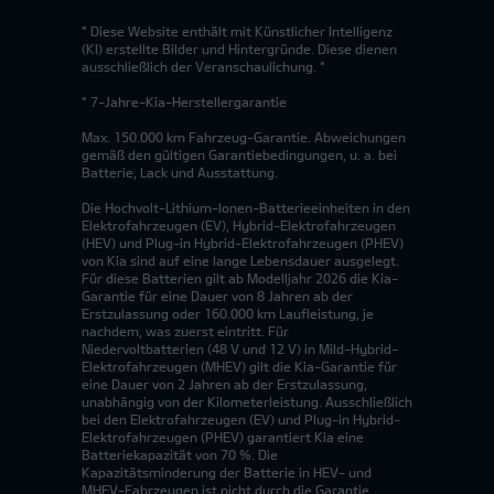
* Diese Website enthält mit Künstlicher Intelligenz
(KI) erstellte Bilder und Hintergründe. Diese dienen
ausschließlich der Veranschaulichung. *
* 7-Jahre-Kia-Herstellergarantie
Max. 150.000 km Fahrzeug-Garantie. Abweichungen
gemäß den gültigen Garantiebedingungen, u. a. bei
Batterie, Lack und Ausstattung.
Die Hochvolt-Lithium-Ionen-Batterieeinheiten in den
Elektrofahrzeugen (EV), Hybrid-Elektrofahrzeugen
(HEV) und Plug-in Hybrid-Elektrofahrzeugen (PHEV)
von Kia sind auf eine lange Lebensdauer ausgelegt.
Für diese Batterien gilt ab Modelljahr 2026 die Kia-
Garantie für eine Dauer von 8 Jahren ab der
Erstzulassung oder 160.000 km Laufleistung, je
nachdem, was zuerst eintritt. Für
Niedervoltbatterien (48 V und 12 V) in Mild-Hybrid-
Elektrofahrzeugen (MHEV) gilt die Kia-Garantie für
eine Dauer von 2 Jahren ab der Erstzulassung,
unabhängig von der Kilometerleistung. Ausschließlich
bei den Elektrofahrzeugen (EV) und Plug-in Hybrid-
Elektrofahrzeugen (PHEV) garantiert Kia eine
Batteriekapazität von 70 %. Die
Kapazitätsminderung der Batterie in HEV- und
MHEV-Fahrzeugen ist nicht durch die Garantie