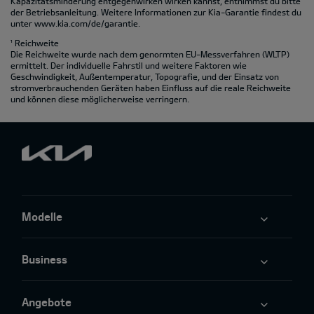
Kapazitätsminderung entgegenwirken wirken kannst, entnimmst du bitte
der Betriebsanleitung. Weitere Informationen zur Kia-Garantie findest du
unter
www.kia.com/de/garantie.
¹ Reichweite
Die Reichweite wurde nach dem genormten EU-Messverfahren (WLTP)
ermittelt. Der individuelle Fahrstil und weitere Faktoren wie
Geschwindigkeit, Außentemperatur, Topografie‚ und der Einsatz von
stromverbrauchenden Geräten haben Einfluss auf die reale Reichweite
und können diese möglicherweise verringern.
Modelle
Business
Angebote