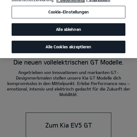
Kia EV3 GT 215 kW (292 PS): Stromverbrauch kombiniert 19,3 kWh/100 km;
Cookie-Einstellungen
CO₂-Emissionen kombiniert 0 g/km; CO₂-Klasse A.
Kia EV4 GT 215 kW (292 PS): Stromverbrauch kombiniert 19,7 kWh/100 km;
CO₂-Emissionen kombiniert 0 g/km; CO₂-Klasse A.
Alle ablehnen
Kia EV5 GT 225 kW (306 PS): Stromverbrauch kombiniert 18,6 kWh/100 km;
CO₂-Emission kombiniert 0 g/km; CO₂-Klasse A.
Alle Cookies akzeptieren
Power. Elektro. GT.
Die neuen vollelektrischen GT Modelle.
Angetrieben von Innovationen und markanten GT-
Designmerkmalen stellen unsere Kia GT Modelle dich
kompromisslos in den Mittelpunkt. Erlebe Performance neu –
emotional, intensiv und elektrisch gedacht für die Zukunft der
Mobilität.
Zum Kia EV5 GT